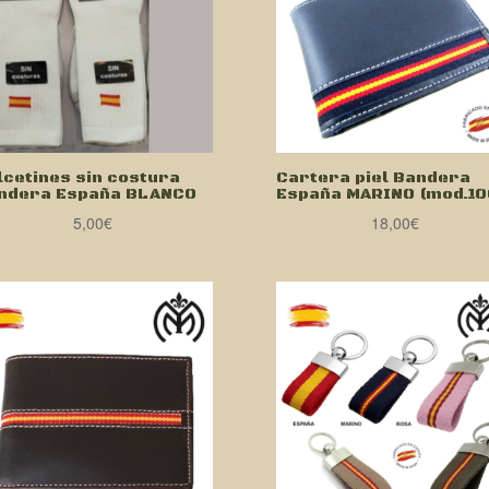
lcetines sin costura
Cartera piel Bandera
ndera España BLANCO
España MARINO (mod.10
5,00
€
18,00
€