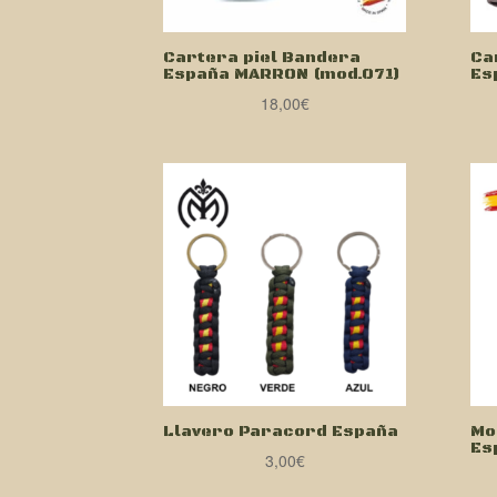
Cartera piel Bandera
Ca
España MARRON (mod.071)
Es
18,00
€
Llavero Paracord España
Mo
Es
3,00
€