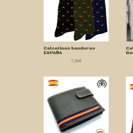
Calcetines banderas
Ca
ESPAÑA
Ba
7,00
€