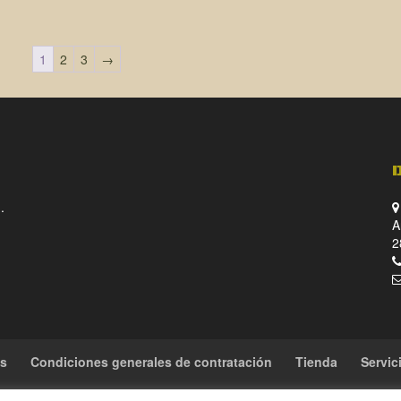
1
2
3
→
.
A
2
es
Condiciones generales de contratación
Tienda
Servic