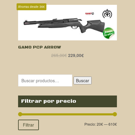
Ahorras desde 36€
GAMO PCP ARROW
El
El
265,00
€
229,00
€
precio
precio
original
actual
era:
es:
Buscar
265,00€.
229,00€.
Filtrar por precio
Precio:
20€
—
610€
Filtrar