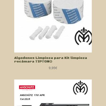
Algodones Limpieza para Kit limpieza
recámara TIPTON®
9,95
€