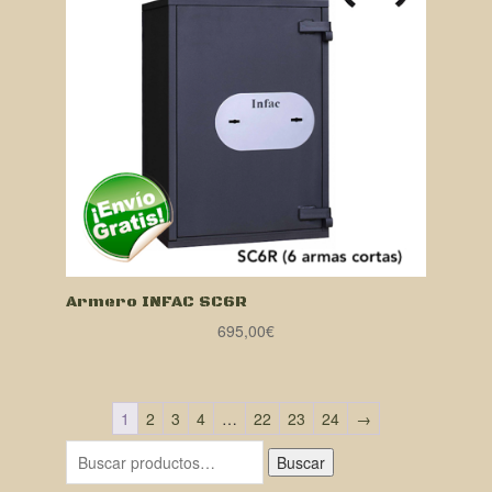
Armero INFAC SC6R
695,00
€
1
2
3
4
…
22
23
24
→
Buscar