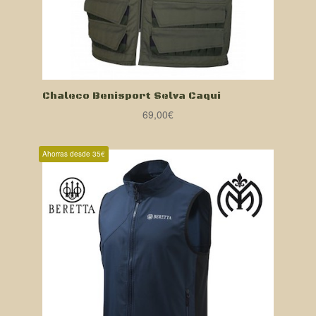
Chaleco Benisport Selva Caqui
69,00
€
Ahorras desde 35€