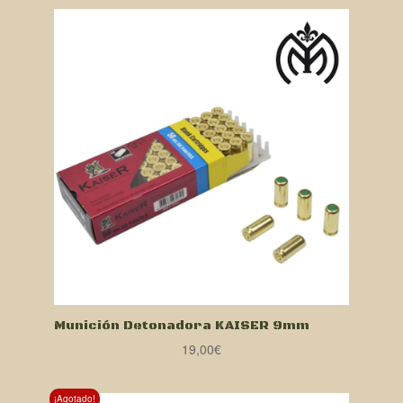
Munición Detonadora KAISER 9mm
19,00
€
¡Agotado!