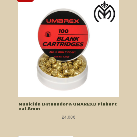
Munición Detonadora UMAREX® Flobert
cal.6mm
24,00
€