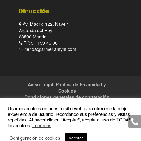
Dirección
Av. Madrid 122, Nave 1
Arganda del Rey
28500 Madrid
Tlf: 91 199 46 96
tienda@armeriamym.com
Aviso Legal, Política de Privacidad y
Cookies
Condiciones generales de contratación
Tienda
Servicios
Sitemap
Contacto
Usamos cookies en nuestro sitio web para ofrecerle la mejor
experiencia de usuario, recordando sus preferencias y visitas
repetidas. Al hacer clic en "Aceptar", acepta el uso de TODAS
las cookies.
Leer más
Copyright · 2016 Armeria M y M · Todos los
Configuración de cookies
Aceptar
derechos reservados