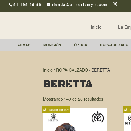
91 199 46 96
tienda@armeriamym.com
Inicio
La Em
ARMAS
MUNICIÓN
ÓPTICA
ROPA-CALZADO
Inicio
/
ROPA-CALZADO
/ BERETTA
BERETTA
Mostrando 1–9 de 28 resultados
Ahorras desde 10€
Ahor