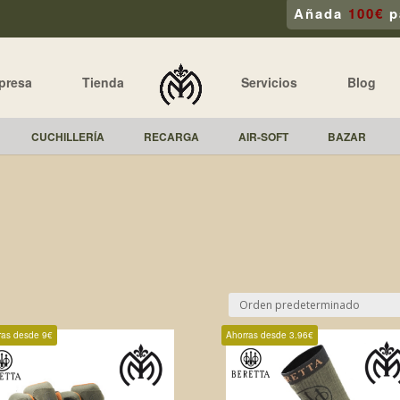
Añada
100€
p
presa
Tienda
Servicios
Blog
CUCHILLERÍA
RECARGA
AIR-SOFT
BAZAR
ras desde 9€
Ahorras desde 3.96€