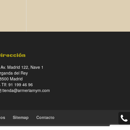
€.
Dirección
Av. Madrid 122, Nave 1
rganda del Rey
8500 Madrid
Tlf: 91 199 46 96
tienda@armeriamym.com
ios
Sitemap
Contacto