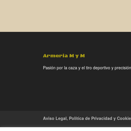
original
actual
era:
es:
35,00€.
25,00€.
Armeria M y M
Pasión por la caza y el tiro deportivo y precisión
Aviso Legal, Política de Privacidad y Cooki