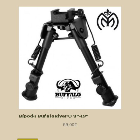
Bípode BufaloRiver® 9″-13″
59,00
€