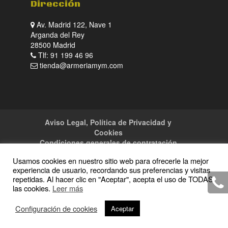
Dirección
Av. Madrid 122, Nave 1
Arganda del Rey
28500 Madrid
Tlf: 91 199 46 96
tienda@armeriamym.com
Aviso Legal, Política de Privacidad y
Cookies
Condiciones generales de contratación
Tienda
Servicios
Sitemap
Contacto
Usamos cookies en nuestro sitio web para ofrecerle la mejor
experiencia de usuario, recordando sus preferencias y visitas
repetidas. Al hacer clic en "Aceptar", acepta el uso de TODAS
las cookies.
Leer más
Copyright · 2016 Armeria M y M · Todos los
Configuración de cookies
Aceptar
derechos reservados