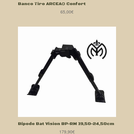
Banco Tiro ARCEA® Confort
65,00
€
Bípode Bat Vision BP-RM 19,50-24,50cm
179,90
€