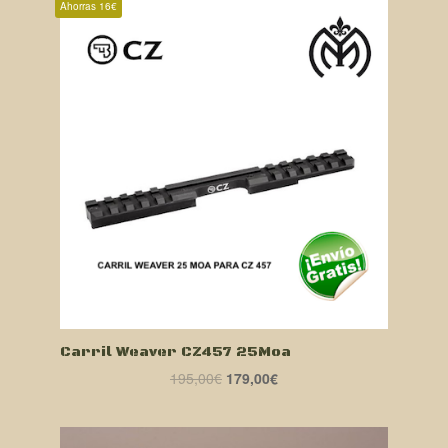
Ahorras 16€
Carril Weaver CZ457 25Moa
El
El
195,00
€
179,00
€
precio
precio
original
actual
era:
es: