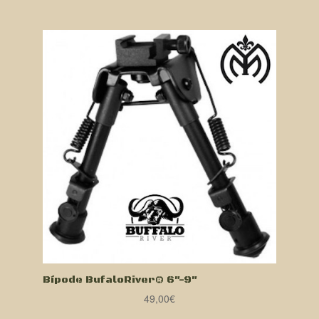
Bípode BufaloRiver® 6″-9″
49,00
€