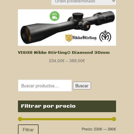
VISOR Nikko Stirling® Diamond 30mm
234,00
€
–
389,00
€
Buscar
Filtrar por precio
Precio:
230€
—
390€
Filtrar