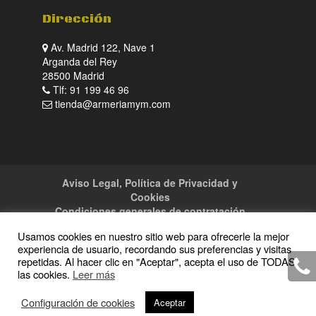
Dirección
Av. Madrid 122, Nave 1
Arganda del Rey
28500 Madrid
Tlf: 91 199 46 96
tienda@armeriamym.com
Aviso Legal, Política de Privacidad y
Cookies
Condiciones generales de contratación
Tienda
Servicios
Sitemap
Contacto
Usamos cookies en nuestro sitio web para ofrecerle la mejor
experiencia de usuario, recordando sus preferencias y visitas
repetidas. Al hacer clic en "Aceptar", acepta el uso de TODAS
las cookies.
Leer más
Copyright · 2016 Armeria M y M · Todos los
Configuración de cookies
Aceptar
derechos reservados