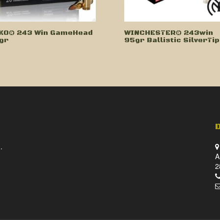
KO® 243 Win GameHead
WINCHESTER® 243win
gr
95gr Ballistic SilverTip
.
A
2