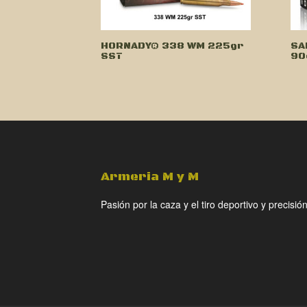
HORNADY® 338 WM 225gr
SA
SST
90
Armeria M y M
Pasión por la caza y el tiro deportivo y precisión