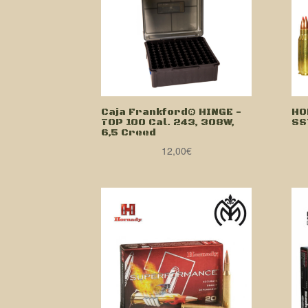
Caja Frankford® HINGE -
HO
TOP 100 Cal. 243, 308W,
SS
6,5 Creed
12,00
€