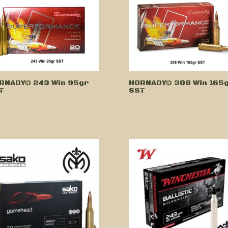
RNADY® 243 Win 95gr
HORNADY® 308 Win 165
T
SST