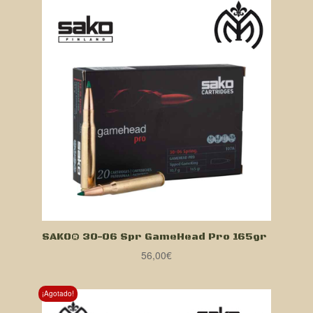
SAKO® 30-06 Spr GameHead Pro 165gr
56,00
€
¡Agotado!