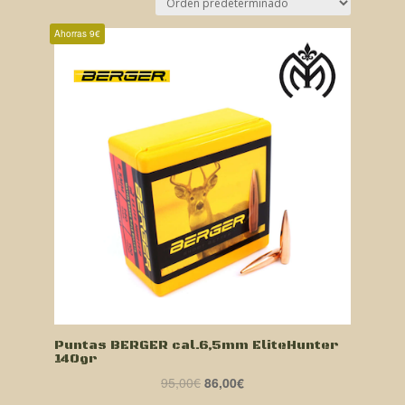
Ahorras 9€
Puntas BERGER cal.6,5mm EliteHunter
140gr
El
El
95,00
€
86,00
€
precio
precio