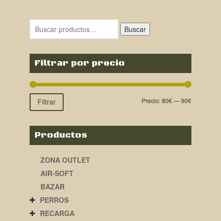
original
actual
era:
es:
Buscar
95,00€.
86,00€.
Filtrar por precio
Precio:
80€
—
90€
Filtrar
Productos
ZONA OUTLET
AIR-SOFT
BAZAR
PERROS
RECARGA