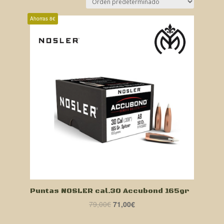
Ahorras 8€
Puntas NOSLER cal.30 Accubond 165gr
El
El
79,00
€
71,00
€
precio
precio