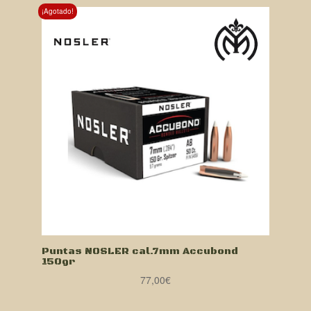
original
actual
¡Agotado!
era:
es:
79,00€.
71,00€.
Puntas NOSLER cal.7mm Accubond
150gr
77,00
€