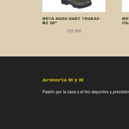
BOTA AGUA HART TRAKAI-
BO
NZ 18″
Ch
125,00
€
Armeria M y M
Pasión por la caza y el tiro deportivo y precisión