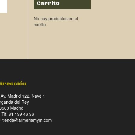
Carrito
No hay productos en el
N
carrito.
o
l
€.
Dirección
Av. Madrid 122, Nave 1
rganda del Rey
8500 Madrid
Tlf: 91 199 46 96
tienda@armeriamym.com