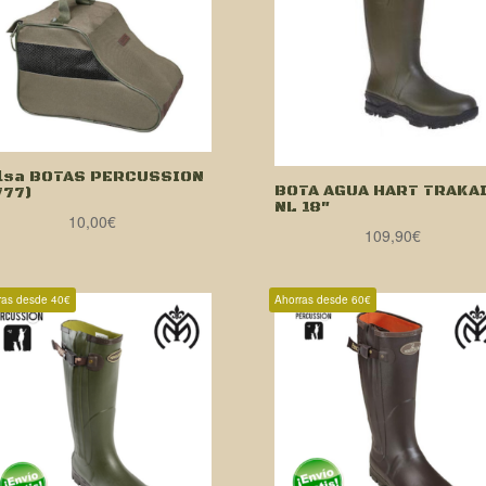
lsa BOTAS PERCUSSION
BOTA AGUA HART TRAKAI
777)
NL 18″
10,00
€
109,90
€
ras desde 40€
Ahorras desde 60€