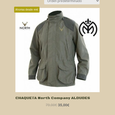
Ahorras desde 44€
CHAQUETA North Company ALDUDES
El
El
79,00
€
35,00
€
precio
precio