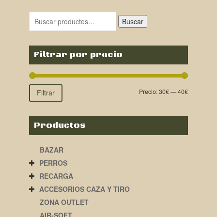
original
actual
era:
es:
Buscar
79,00€.
35,00€.
Filtrar por precio
Precio:
30€
—
40€
Filtrar
Productos
BAZAR
PERROS
RECARGA
ACCESORIOS CAZA Y TIRO
ZONA OUTLET
AIR-SOFT