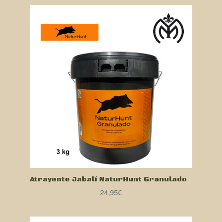
Atrayente Jabalí NaturHunt Granulado
24,95
€