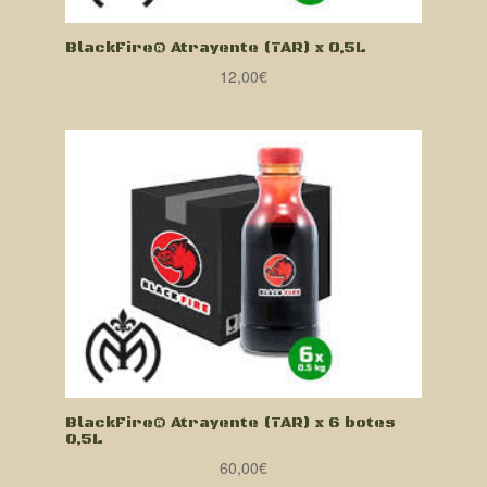
BlackFire® Atrayente (TAR) x 0,5L
12,00
€
BlackFire® Atrayente (TAR) x 6 botes
0,5L
60,00
€