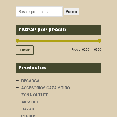
original
actual
era:
es:
Buscar
699,00€.
629,00€.
Filtrar por precio
Precio:
620€
—
630€
Filtrar
Productos
RECARGA
ACCESORIOS CAZA Y TIRO
ZONA OUTLET
AIR-SOFT
BAZAR
PERROS