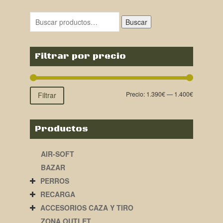
original
actual
era:
es:
Buscar
1.780,00€.
1.399,00€.
Filtrar por precio
Precio:
1.390€
—
1.400€
Filtrar
Productos
AIR-SOFT
BAZAR
PERROS
RECARGA
ACCESORIOS CAZA Y TIRO
ZONA OUTLET