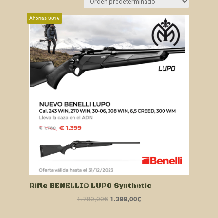
Ahorras 381€
Rifle BENELLI® LUPO Synthetic
El
El
1.780,00
€
1.399,00
€
precio
precio