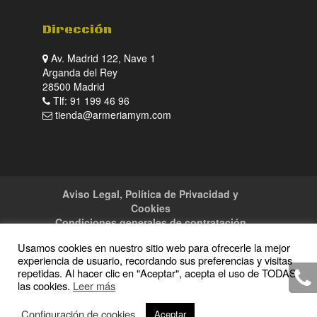
Dirección
Av. Madrid 122, Nave 1
Arganda del Rey
28500 Madrid
Tlf: 91 199 46 96
tienda@armeriamym.com
Aviso Legal, Política de Privacidad y
Cookies
Condiciones generales de contratación
Tienda
Servicios
Sitemap
Contacto
Usamos cookies en nuestro sitio web para ofrecerle la mejor
experiencia de usuario, recordando sus preferencias y visitas
repetidas. Al hacer clic en "Aceptar", acepta el uso de TODAS
las cookies.
Leer más
Copyright · 2016 Armeria M y M · Todos los
Configuración de cookies
Aceptar