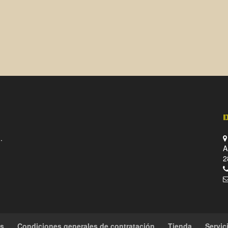
.
A
2
es
Condiciones generales de contratación
Tienda
Servic