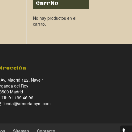
Carrito
No hay productos en el
carrito.
Dirección
Av. Madrid 122, Nave 1
rganda del Rey
8500 Madrid
Tlf: 91 199 46 96
tienda@armeriamym.com
ios
Sitemap
Contacto