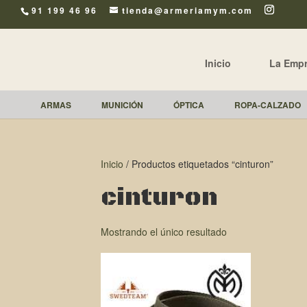
91 199 46 96
tienda@armeriamym.com
Inicio
La Emp
ARMAS
MUNICIÓN
ÓPTICA
ROPA-CALZADO
Inicio
/ Productos etiquetados “cinturon”
cinturon
Mostrando el único resultado