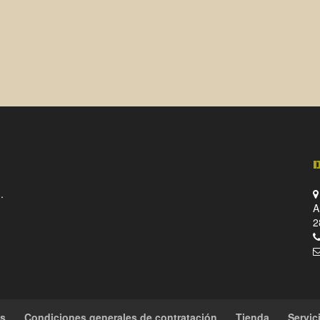
.
A
2
es
Condiciones generales de contratación
Tienda
Servic