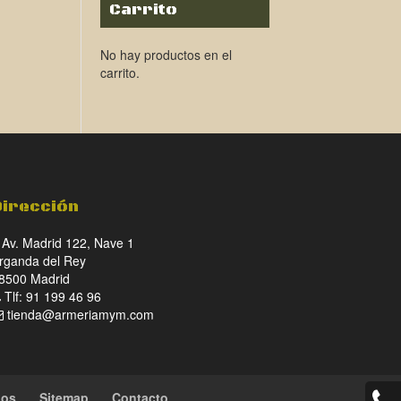
Carrito
No hay productos en el
carrito.
Dirección
Av. Madrid 122, Nave 1
rganda del Rey
8500 Madrid
Tlf: 91 199 46 96
tienda@armeriamym.com
ios
Sitemap
Contacto