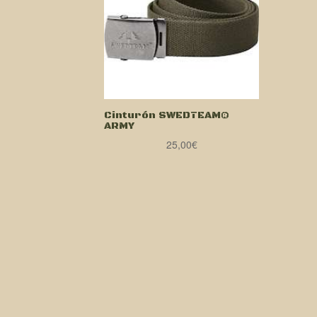
Cinturón SWEDTEAM®
ARMY
25,00
€