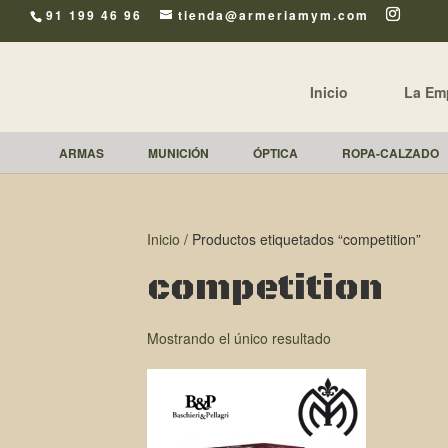
91 199 46 96
tienda@armeriamym.com
Inicio
La Em
ARMAS
MUNICIÓN
ÓPTICA
ROPA-CALZADO
Inicio
/ Productos etiquetados “competition”
competition
Mostrando el único resultado