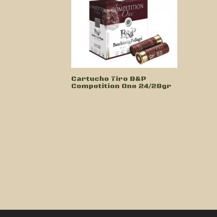
Cartucho Tiro B&P
Competition One 24/28gr