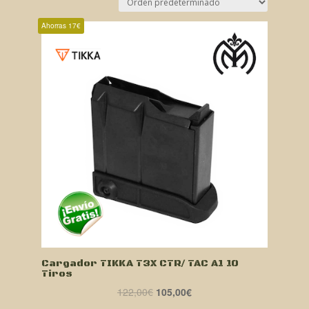
Ahorras 17€
Cargador TIKKA T3X CTR/ TAC A1 10
Tiros
El
El
122,00
€
105,00
€
precio
precio