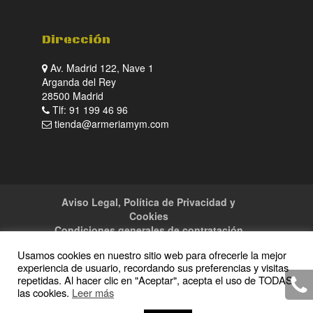
Dirección
Av. Madrid 122, Nave 1
Arganda del Rey
28500 Madrid
Tlf: 91 199 46 96
tienda@armeriamym.com
Aviso Legal, Política de Privacidad y
Cookies
Condiciones generales de contratación
Tienda
Servicios
Sitemap
Contacto
Usamos cookies en nuestro sitio web para ofrecerle la mejor
experiencia de usuario, recordando sus preferencias y visitas
repetidas. Al hacer clic en "Aceptar", acepta el uso de TODAS
las cookies.
Leer más
Copyright · 2016 Armeria M y M · Todos los