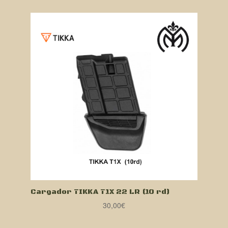
original
actual
era:
es:
122,00€.
105,00€.
Cargador TIKKA T1X 22 LR (10 rd)
30,00
€