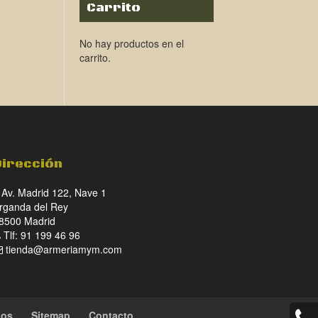
Carrito
No hay productos en el
carrito.
Dirección
Av. Madrid 122, Nave 1
rganda del Rey
8500 Madrid
Tlf: 91 199 46 96
tienda@armeriamym.com
ios
Sitemap
Contacto