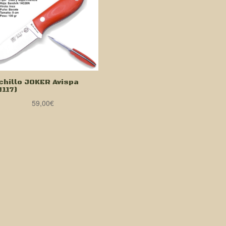
chillo JOKER Avispa
N117)
59,00
€