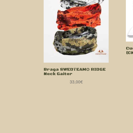
Cu
(C
Braga SWEDTEAM® RIDGE
Neck Gaiter
33,00
€