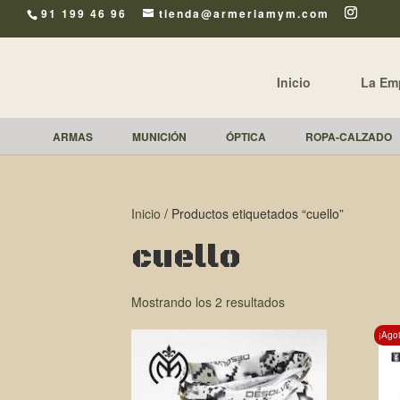
91 199 46 96
tienda@armeriamym.com
Inicio
La Em
ARMAS
MUNICIÓN
ÓPTICA
ROPA-CALZADO
Inicio
/ Productos etiquetados “cuello”
cuello
Mostrando los 2 resultados
¡Ago