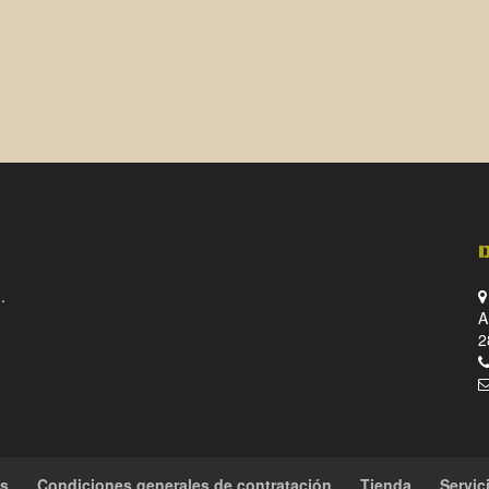
.
A
2
es
Condiciones generales de contratación
Tienda
Servic