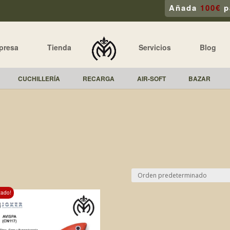
Añada
100€
p
presa
Tienda
Servicios
Blog
CUCHILLERÍA
RECARGA
AIR-SOFT
BAZAR
tado!