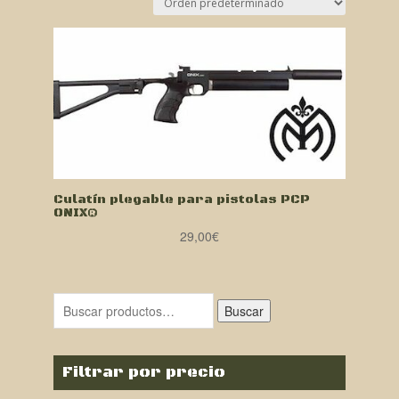
Culatín plegable para pistolas PCP
ONIX®
29,00
€
Buscar
Filtrar por precio