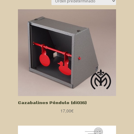
Cazabalines Péndulo (di016)
17,00
€