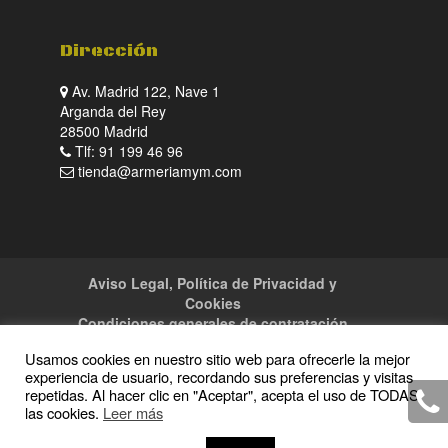
Dirección
Av. Madrid 122, Nave 1
Arganda del Rey
28500 Madrid
Tlf: 91 199 46 96
tienda@armeriamym.com
Aviso Legal, Política de Privacidad y
Cookies
Condiciones generales de contratación
Tienda
Servicios
Sitemap
Contacto
Usamos cookies en nuestro sitio web para ofrecerle la mejor
experiencia de usuario, recordando sus preferencias y visitas
repetidas. Al hacer clic en "Aceptar", acepta el uso de TODAS
las cookies.
Leer más
Copyright · 2016 Armeria M y M · Todos los