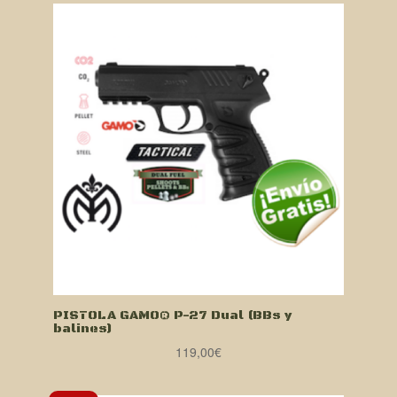
era:
es:
119,00€.
109,00€.
PISTOLA GAMO® P-27 Dual (BBs y
balines)
119,00
€