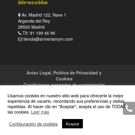
Dirección
Av. Madrid 122, Nave 1
Arganda del Rey
28500 Madrid
Tlf: 91 199 46 96
tienda@armeriamym.com
Aviso Legal, Política de Privacidad y
Cookies
Condiciones generales de contratación
Tienda
Servicios
Sitemap
Contacto
Usamos cookies en nuestro sitio web para ofrecerle la mejor
experiencia de usuario, recordando sus preferencias y visitas
repetidas. Al hacer clic en "Aceptar", acepta el uso de TODAS
las cookies.
Leer más
Copyright · 2016 Armeria M y M · Todos los
Configuración de cookies
Aceptar
derechos reservados