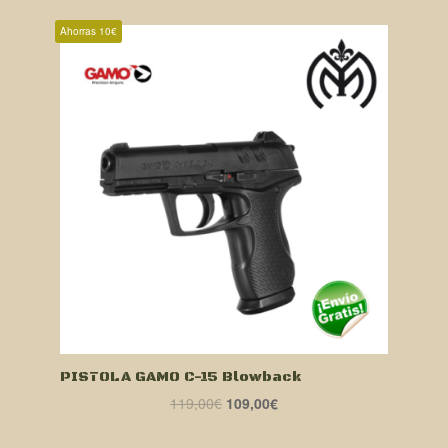
Ahorras 10€
PISTOLA GAMO C-15 Blowback
El
El
119,00
€
109,00
€
precio
precio
original
actual