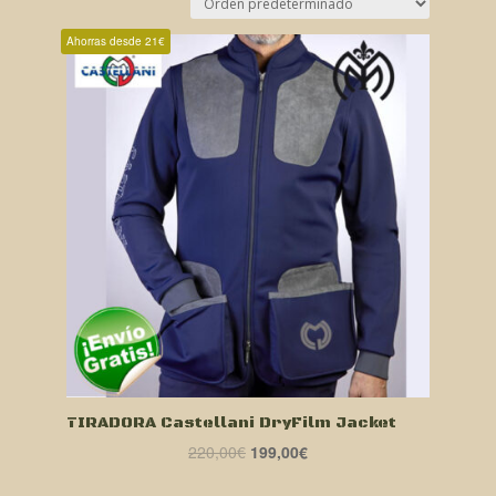
Ahorras desde 21€
TIRADORA Castellani DryFilm Jacket
El
El
220,00
€
199,00
€
precio
precio