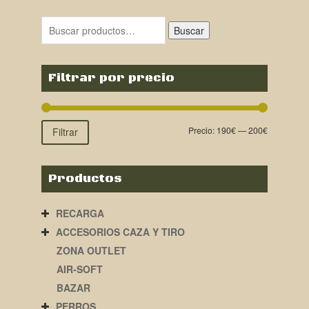
original
actual
era:
es:
Buscar
220,00€.
199,00€.
Filtrar por precio
Precio:
190€
—
200€
Filtrar
Productos
RECARGA
ACCESORIOS CAZA Y TIRO
ZONA OUTLET
AIR-SOFT
BAZAR
PERROS