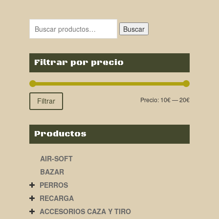
original
actual
era:
es:
Buscar
34,90€.
19,00€.
Filtrar por precio
Precio:
10€
—
20€
Filtrar
Productos
AIR-SOFT
BAZAR
PERROS
RECARGA
ACCESORIOS CAZA Y TIRO