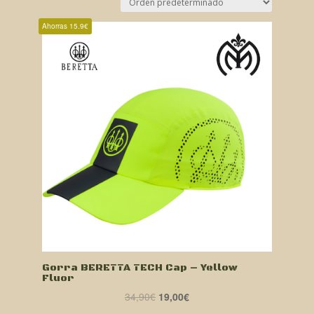
Ahorras 15.9€
Gorra BERETTA TECH Cap – Yellow
Fluor
El
El
34,90
€
19,00
€
precio
precio