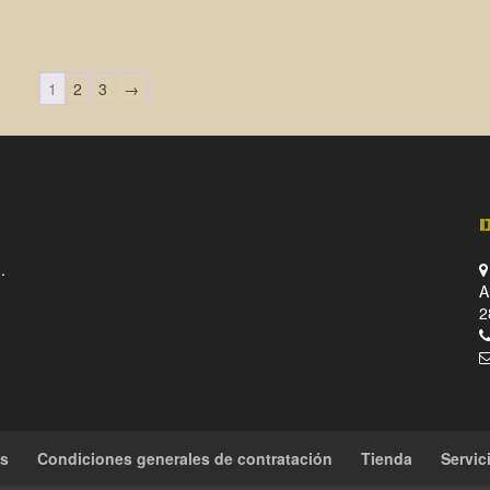
1
2
3
→
.
A
2
es
Condiciones generales de contratación
Tienda
Servic