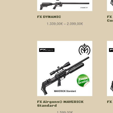
FX DYNAMIC
FX
Co
1.339,00
€
–
2.099,00
€
FX Airguns® MAVERICK
FX
Standard
1.599,00
€