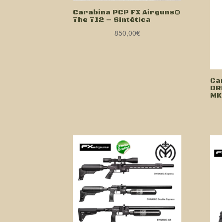
Carabina PCP FX Airguns®
The T12 – Sintética
850,00
€
Ca
DR
MK