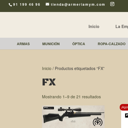
91 199 46 96
tienda@armeriamym.com
Inicio
La Em
ARMAS
MUNICIÓN
ÓPTICA
ROPA-CALZADO
Inicio
/ Productos etiquetados “FX”
FX
Mostrando 1–9 de 21 resultados
¡Ago