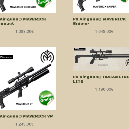
 Airguns® MAVERICK
FX Airguns® MAVERICK
mpact
Sniper
1.399,00
€
1.649,00
€
FX Airguns® DREAMLIN
LITE
1.190,00
€
 Airguns® MAVERICK VP
1.249,00
€