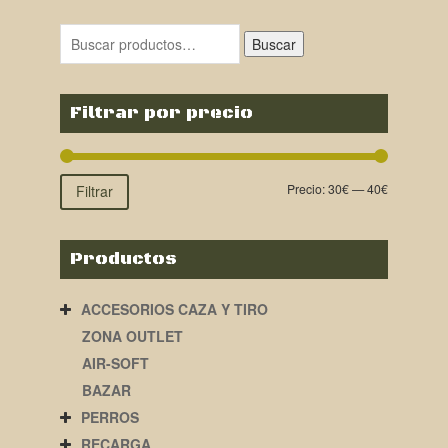
original
actual
era:
es:
Buscar
42,00€.
38,00€.
Filtrar por precio
Precio:
30€
—
40€
Filtrar
Productos
ACCESORIOS CAZA Y TIRO
ZONA OUTLET
AIR-SOFT
BAZAR
PERROS
RECARGA