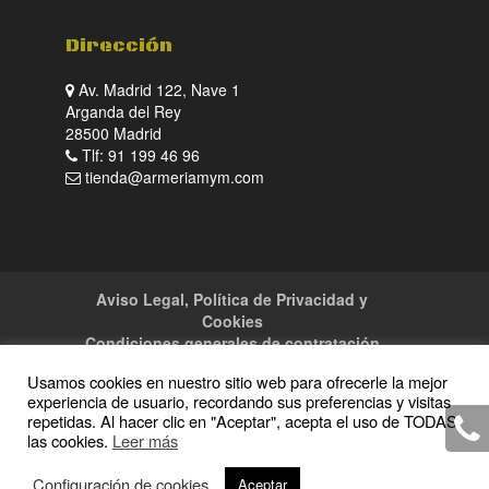
Dirección
Av. Madrid 122, Nave 1
Arganda del Rey
28500 Madrid
Tlf: 91 199 46 96
tienda@armeriamym.com
Aviso Legal, Política de Privacidad y
Cookies
Condiciones generales de contratación
Tienda
Servicios
Sitemap
Contacto
Usamos cookies en nuestro sitio web para ofrecerle la mejor
experiencia de usuario, recordando sus preferencias y visitas
repetidas. Al hacer clic en "Aceptar", acepta el uso de TODAS
las cookies.
Leer más
Copyright · 2016 Armeria M y M · Todos los
Configuración de cookies
Aceptar