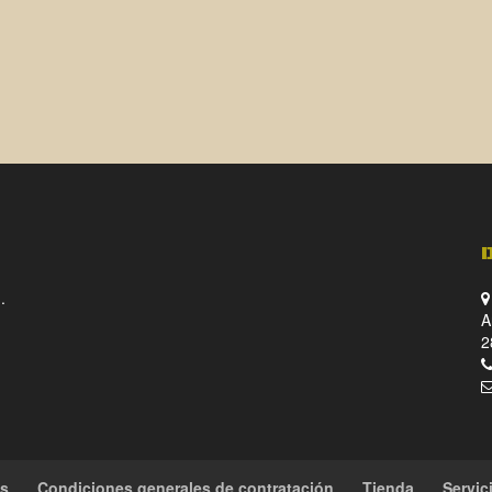
.
A
2
es
Condiciones generales de contratación
Tienda
Servic