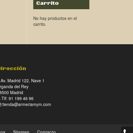
Carrito
No hay productos en el
carrito.
Dirección
Av. Madrid 122, Nave 1
rganda del Rey
8500 Madrid
Tlf: 91 199 46 96
tienda@armeriamym.com
ios
Sitemap
Contacto