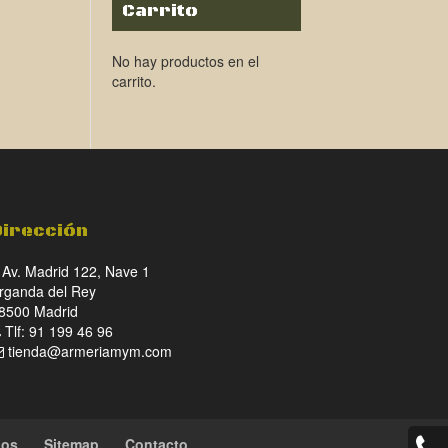
Carrito
No hay productos en el
carrito.
Dirección
Av. Madrid 122, Nave 1
rganda del Rey
8500 Madrid
Tlf: 91 199 46 96
tienda@armeriamym.com
ios
Sitemap
Contacto