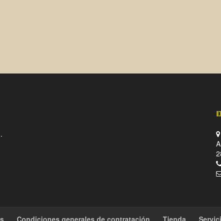
.
A
2
es
Condiciones generales de contratación
Tienda
Servic