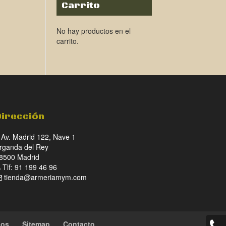
Carrito
No hay productos en el
carrito.
Dirección
Av. Madrid 122, Nave 1
rganda del Rey
8500 Madrid
Tlf: 91 199 46 96
tienda@armeriamym.com
ios
Sitemap
Contacto