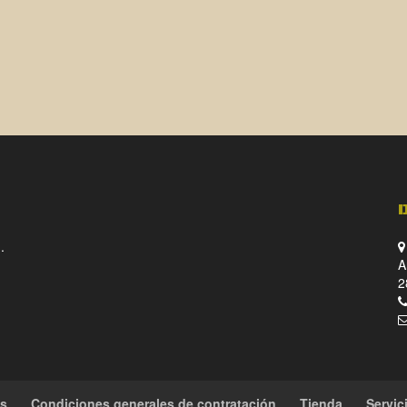
.
A
2
es
Condiciones generales de contratación
Tienda
Servic