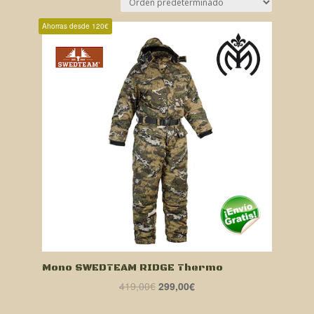
Ahorras desde 120€
Mono SWEDTEAM RIDGE Thermo
El
El
419,00
€
299,00
€
precio
precio