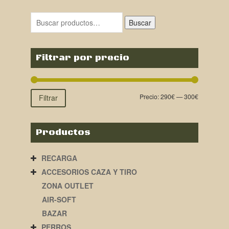
original
actual
era:
es:
Buscar
419,00€.
299,00€.
Filtrar por precio
Precio:
290€
—
300€
Filtrar
Productos
RECARGA
ACCESORIOS CAZA Y TIRO
ZONA OUTLET
AIR-SOFT
BAZAR
PERROS