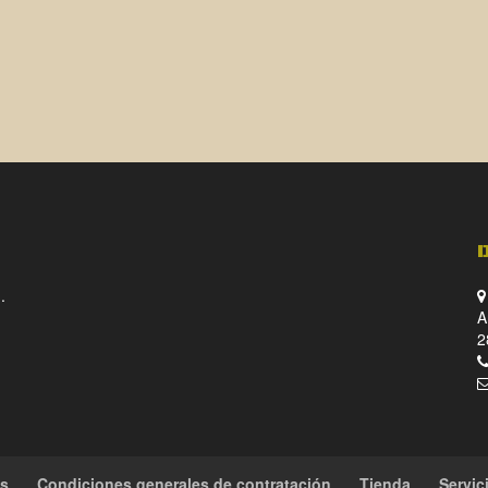
.
A
2
es
Condiciones generales de contratación
Tienda
Servic