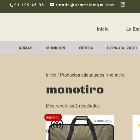
91 199 46 96
tienda@armeriamym.com
Inicio
La Em
ARMAS
MUNICIÓN
ÓPTICA
ROPA-CALZADO
Inicio
/ Productos etiquetados “monotiro”
monotiro
Mostrando los 2 resultados
¡Agotado!