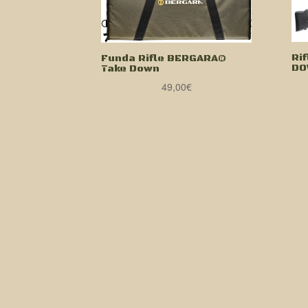
Ri
Funda Rifle BERGARA®
DO
Take Down
49,00
€