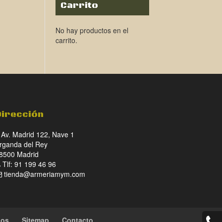
Carrito
No hay productos en el
carrito.
Dirección
Av. Madrid 122, Nave 1
rganda del Rey
8500 Madrid
Tlf: 91 199 46 96
tienda@armeriamym.com
ios
Sitemap
Contacto