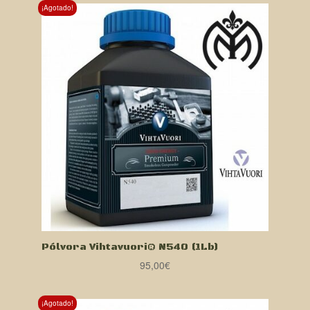
¡Agotado!
Pólvora Vihtavuori® N540 (1Lb)
95,00
€
¡Agotado!