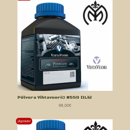
Pólvora Vihtavuori® N550 (1Lb)
98,00
€
¡Agotado!