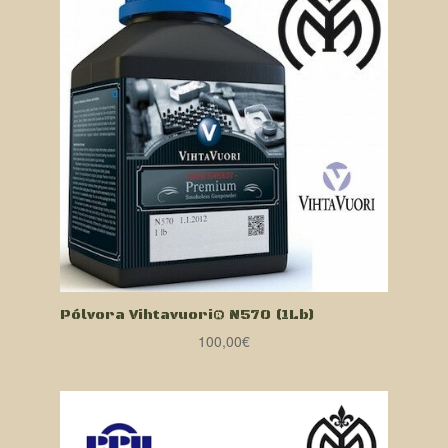
Pólvora Vihtavuori® N570 (1Lb)
100,00
€