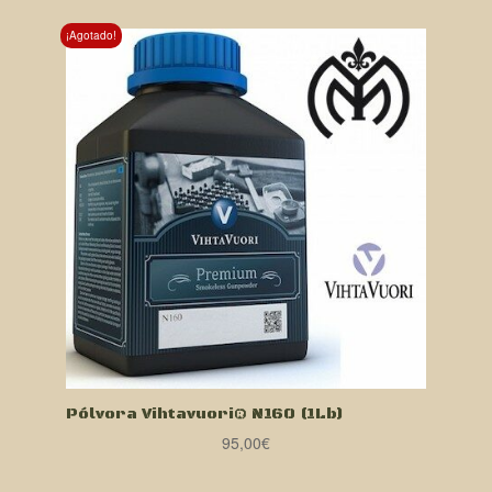
¡Agotado!
Pólvora Vihtavuori® N160 (1Lb)
95,00
€