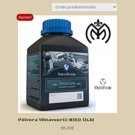
¡Agotado!
Pólvora Vihtavuori® N150 (1Lb)
95,00
€