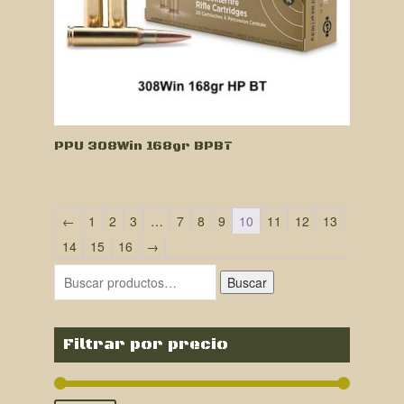
PPU 308Win 168gr BPBT
←
1
2
3
…
7
8
9
10
11
12
13
14
15
16
→
Buscar
Filtrar por precio