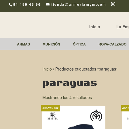
91 199 46 96
tienda@armeriamym.com
Inicio
La Em
ARMAS
MUNICIÓN
ÓPTICA
ROPA-CALZADO
Inicio
/ Productos etiquetados “paraguas”
paraguas
Mostrando los 4 resultados
Ahorras 10€
Ahor