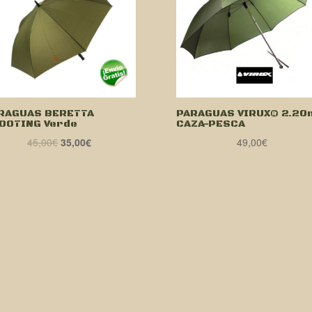
RAGUAS BERETTA
PARAGUAS VIRUX® 2.20
OOTING Verde
CAZA-PESCA
El
El
45,00
€
35,00
€
49,00
€
precio
precio
original
actual
era:
es:
45,00€.
35,00€.