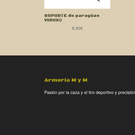
SOPORTE de paragüas
VIRUX®
8,90
€
Armeria M y M
Pasión por la caza y el tiro deportivo y precisión