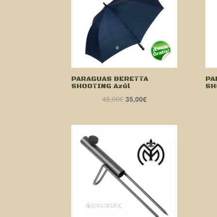
PARAGUAS BERETTA
PA
SHOOTING Azúl
SH
El
El
45,00
€
35,00
€
precio
precio
original
actual
era:
es:
45,00€.
35,00€.