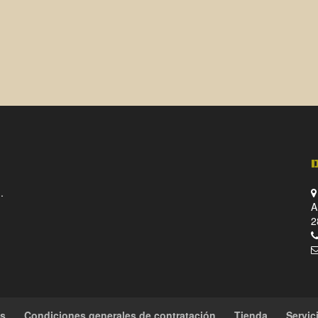
.
A
2
es
Condiciones generales de contratación
Tienda
Servic