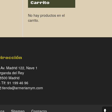
Carrito
No hay productos en el
carrito.
Dirección
Av. Madrid 122, Nave 1
rganda del Rey
8500 Madrid
Tlf: 91 199 46 96
tienda@armeriamym.com
ios
Sitemap
Contacto