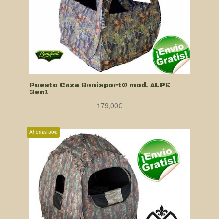
Puesto Caza Benisport@ mod. ALPE
3en1
179,00
€
Ahorras 30€