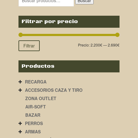
Buscar
2.750,00€.
2.620,00€.
Filtrar por precio
Precio:
2.200€
—
2.690€
Filtrar
Productos
RECARGA
ACCESORIOS CAZA Y TIRO
ZONA OUTLET
AIR-SOFT
BAZAR
PERROS
ARMAS