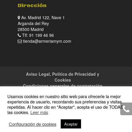
Dirección
Av. Madrid 122, Nave 1
Arganda del Rey
28500 Madrid
Tlf: 91 199 46 96
tienda@armeriamym.com
Aviso Legal, Política de Privacidad y
Cookies
Condiciones generales de contratación
Tienda
Servicios
Sitemap
Contacto
Usamos cookies en nuestro sitio web para ofrecerle la mejor
experiencia de usuario, recordando sus preferencias y visitas
repetidas. Al hacer clic en "Aceptar", acepta el uso de TODAS
las cookies.
Leer más
Copyright · 2016 Armeria M y M · Todos los
Configuración de cookies
Aceptar
derechos reservados