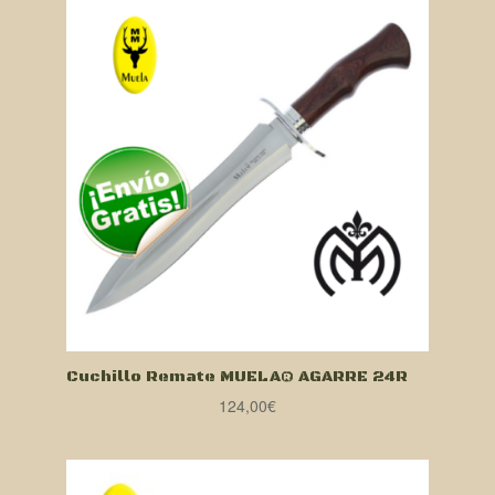
era:
es:
199,00€.
189,00€.
Cuchillo Remate MUELA® AGARRE 24R
124,00
€