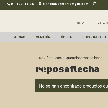
91 199 46 96
tienda@armeriamym.com
Inicio
La Em
ARMAS
MUNICIÓN
ÓPTICA
ROPA-CALZADO
Inicio
/ Productos etiquetados “reposaflecha”
reposaflecha
No se han encontrado productos que