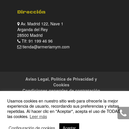
Dirección
Av. Madrid 122, Nave 1
Arganda del Rey
28500 Madrid
Tlf: 91 199 46 96
tienda@armeriamym.com
Aviso Legal, Política de Privacidad y
Cookies
Condiciones generales de contratación
Tienda
Servicios
Sitemap
Contacto
Usamos cookies en nuestro sitio web para ofrecerle la mejor
experiencia de usuario, recordando sus preferencias y visitas
repetidas. Al hacer clic en "Aceptar", acepta el uso de TODAS
las cookies.
Leer más
Copyright · 2016 Armeria M y M · Todos los
Configuración de cookies
Aceptar