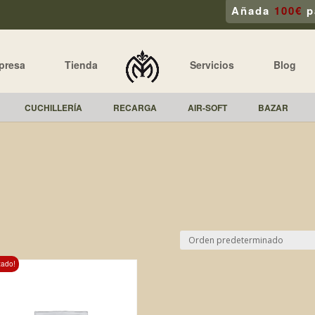
Añada
100€
p
presa
Tienda
Servicios
Blog
CUCHILLERÍA
RECARGA
AIR-SOFT
BAZAR
tado!