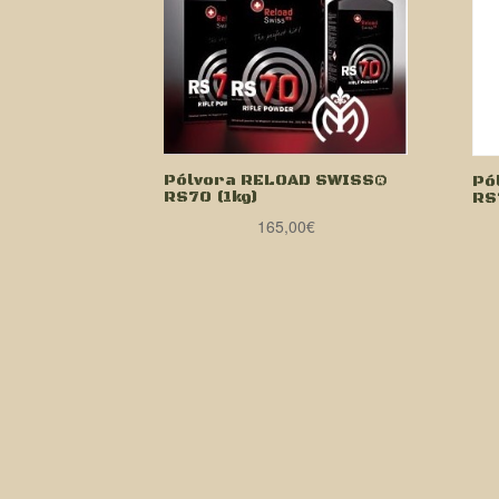
Pólvora RELOAD SWISS®
Pó
RS70 (1kg)
RS
165,00
€