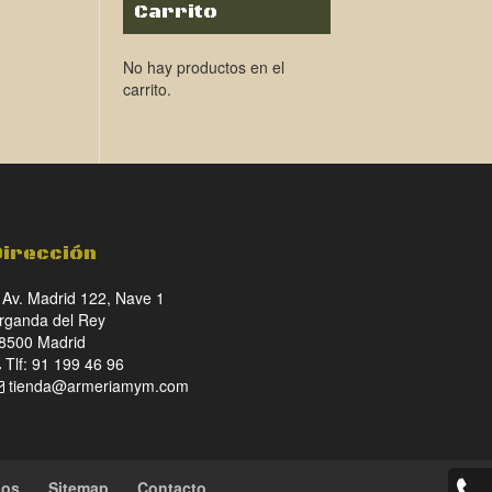
Carrito
No hay productos en el
carrito.
Dirección
Av. Madrid 122, Nave 1
rganda del Rey
8500 Madrid
Tlf: 91 199 46 96
tienda@armeriamym.com
ios
Sitemap
Contacto