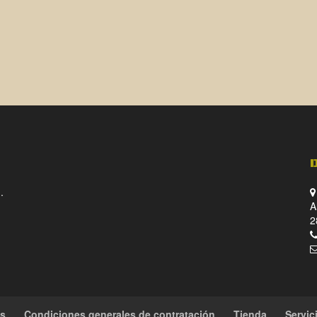
.
A
2
es
Condiciones generales de contratación
Tienda
Servic