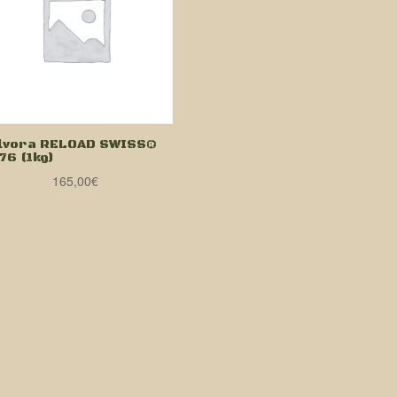
lvora RELOAD SWISS®
76 (1kg)
165,00
€