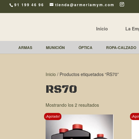
91 199 46 96
tienda@armeriamym.com
Inicio
La Em
ARMAS
MUNICIÓN
ÓPTICA
ROPA-CALZADO
Inicio
/ Productos etiquetados “RS70”
RS70
Mostrando los 2 resultados
¡Agotado!
¡Ago