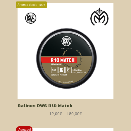
Ahorras desde 100€
Balines RWS R10 Match
12,00
€
–
180,00
€
¡Agotado!