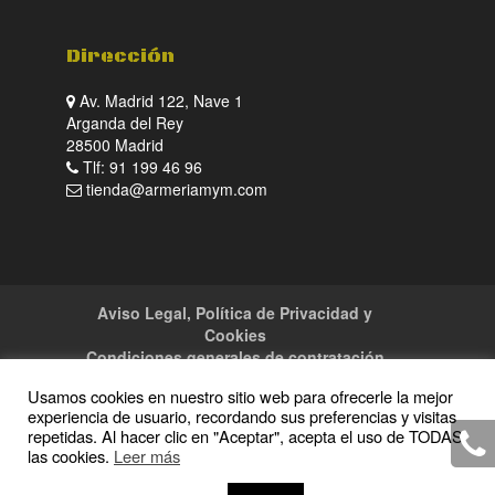
Dirección
Av. Madrid 122, Nave 1
Arganda del Rey
28500 Madrid
Tlf: 91 199 46 96
tienda@armeriamym.com
Aviso Legal, Política de Privacidad y
Cookies
Condiciones generales de contratación
Tienda
Servicios
Sitemap
Contacto
Usamos cookies en nuestro sitio web para ofrecerle la mejor
experiencia de usuario, recordando sus preferencias y visitas
repetidas. Al hacer clic en "Aceptar", acepta el uso de TODAS
las cookies.
Leer más
Copyright · 2016 Armeria M y M · Todos los