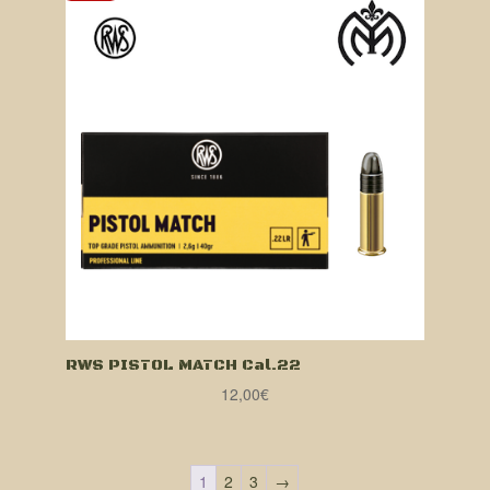
RWS PISTOL MATCH Cal.22
12,00
€
1
2
3
→