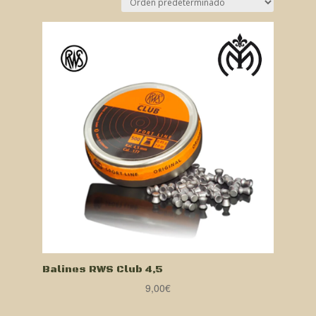
Balines RWS Club 4,5
9,00
€