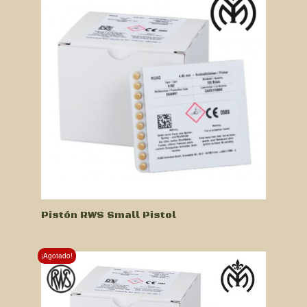
Pistón RWS Small Pistol
¡Agotado!