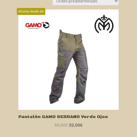
Ahorras desde 6€
Pantalón GAMO SERRANO Verde Ojeo
El
El
58,00
€
52,00
€
precio
precio