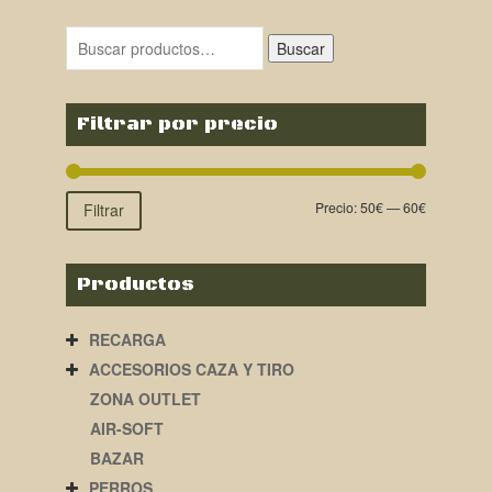
original
actual
era:
es:
Buscar
58,00€.
52,00€.
Filtrar por precio
Precio:
50€
—
60€
Filtrar
Productos
RECARGA
ACCESORIOS CAZA Y TIRO
ZONA OUTLET
AIR-SOFT
BAZAR
PERROS