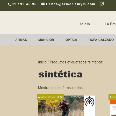
91 199 46 96
tienda@armeriamym.com
Inicio
La Em
ARMAS
MUNICIÓN
ÓPTICA
ROPA-CALZADO
Inicio
/ Productos etiquetados “sintética”
sintética
Mostrando los 2 resultados
Ahorras desde 125€
Ahor