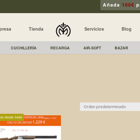
Añada
100€
p
presa
Tienda
Servicios
Blog
CUCHILLERÍA
RECARGA
AIR-SOFT
BAZAR
ras desde 546€