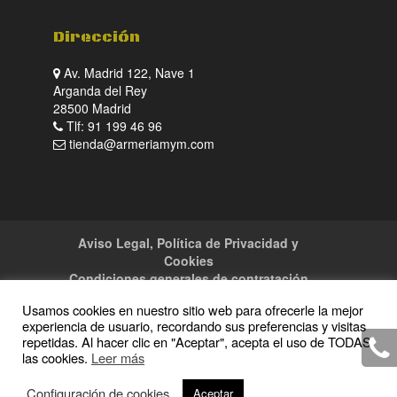
Dirección
Av. Madrid 122, Nave 1
Arganda del Rey
28500 Madrid
Tlf: 91 199 46 96
tienda@armeriamym.com
Aviso Legal, Política de Privacidad y
Cookies
Condiciones generales de contratación
Tienda
Servicios
Sitemap
Contacto
Usamos cookies en nuestro sitio web para ofrecerle la mejor
experiencia de usuario, recordando sus preferencias y visitas
repetidas. Al hacer clic en "Aceptar", acepta el uso de TODAS
las cookies.
Leer más
Copyright · 2016 Armeria M y M · Todos los
Configuración de cookies
Aceptar