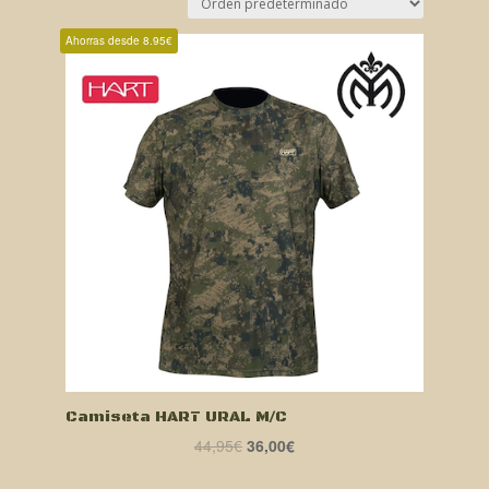
Ahorras desde 8.95€
Camiseta HART URAL M/C
El
El
44,95
€
36,00
€
precio
precio