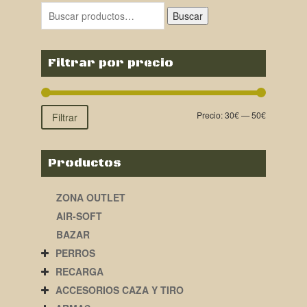
era:
es:
Buscar
49,95€.
44,00€.
Filtrar por precio
Precio:
30€
—
50€
Filtrar
Productos
ZONA OUTLET
AIR-SOFT
BAZAR
PERROS
RECARGA
ACCESORIOS CAZA Y TIRO